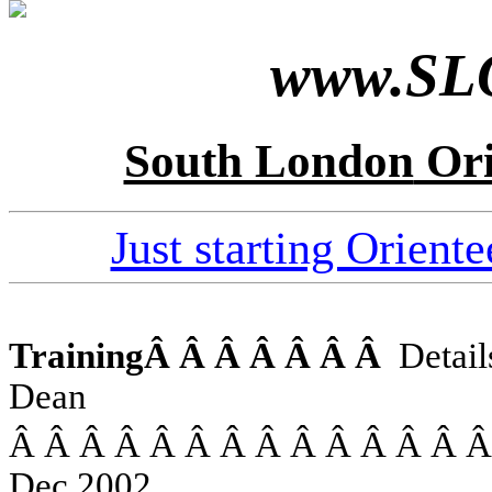
www.SLO
South London
Ori
Just starting Oriente
Training
Â Â Â Â Â Â Â
Detai
Dean
Â Â Â Â Â Â Â Â Â Â Â Â Â 
Dec 2002