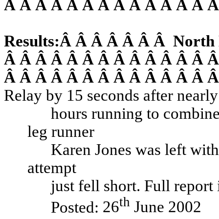
Â Â Â Â Â Â Â Â Â Â Â Â Â 
Results:
Â Â Â Â Â Â Â
North
Â Â Â Â Â Â Â Â Â Â Â Â Â 
Â Â Â Â Â Â Â Â Â Â Â Â Â 
Relay by 15 seconds after nearly
hours
running to combin
leg runner
Karen Jones was left with
attempt
just
fell short. Full report
th
Posted:
26
June 2002