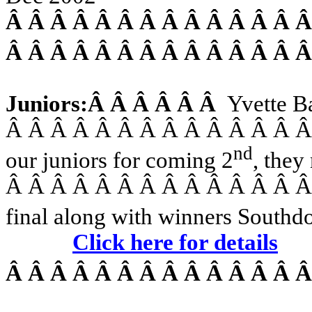
Â Â Â Â Â Â Â Â Â Â Â Â Â 
Â Â Â Â Â Â Â Â Â Â Â Â Â 
Juniors:
Â Â Â Â Â Â
Yvette B
Â Â Â Â Â Â Â Â Â Â Â Â Â 
nd
our juniors for coming 2
, they
Â Â Â Â Â Â Â Â Â Â Â Â Â 
final along with winners Southd
Click here for details
Â Â Â Â Â Â Â Â Â Â Â Â Â 