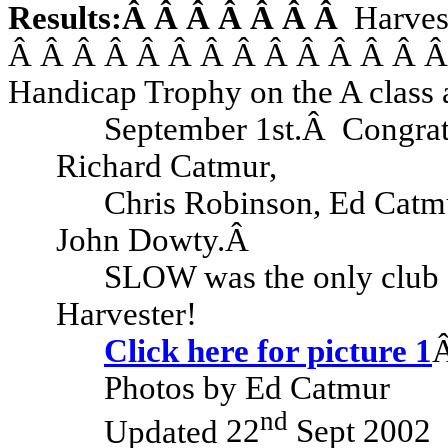
Results:
Â Â Â Â Â Â Â
Harves
Â Â Â Â Â Â Â Â Â Â Â Â Â 
Handicap Trophy on the A class a
September 1st.
Â
Congrat
Richard
Catmur
,
Chris Robinson,
Ed
Catm
John
Dowty
.
Â
SLOW was the only club 
Harvester!
Click here for picture 1
Photos by
Ed
Catmur
nd
Updated
22
Sept 2002