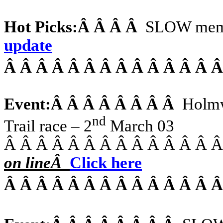
Hot Picks:
Â Â Â Â
SLOW memb
update
Â Â Â Â Â Â Â Â Â Â Â Â Â 
Event:
Â Â Â Â Â Â Â Â
Holm
nd
Trail race – 2
March 03
Â Â Â Â Â Â Â Â Â Â Â Â Â 
on
line
Â
Click here
Â Â Â Â Â Â Â Â Â Â Â Â Â 