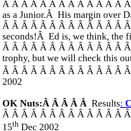
Â Â Â Â Â Â Â Â Â Â Â Â Â 
as a Junior.
Â
His margin over D
Â Â Â Â Â Â Â Â Â Â Â Â Â 
seconds!
Â
Ed is, we think, the
Â Â Â Â Â Â Â Â Â Â Â Â Â 
trophy, but we will check this ou
Â Â Â Â Â Â Â Â Â Â Â Â Â 
2002
OK Nuts:
Â Â Â Â Â
Results
:
C
Â Â Â Â Â Â Â Â Â Â Â Â Â 
th
15
Dec 2002