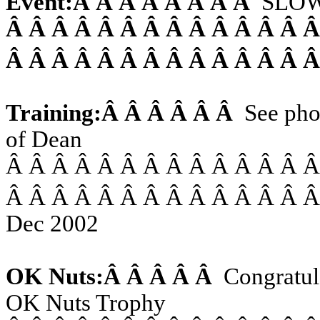
Event:
Â Â Â Â Â Â Â Â
SLOW 
Â Â Â Â Â Â Â Â Â Â Â Â Â 
Â Â Â Â Â Â Â Â Â Â Â Â Â 
Training:
Â Â Â Â Â Â
See pho
of
Dean
Â Â Â Â Â Â Â Â Â Â Â Â Â 
Â Â Â Â Â Â Â Â Â Â Â Â Â 
Dec 2002
OK Nuts:
Â Â Â Â Â
Congratul
OK Nuts Trophy