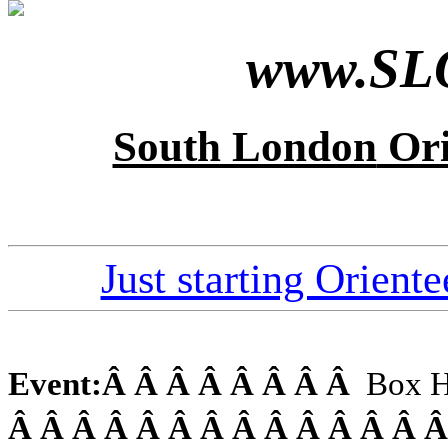
www.SLO
South London
Ori
Just starting Oriente
Event:
Â Â Â Â Â Â Â Â
Box Hi
Â Â Â Â Â Â Â Â Â Â Â Â Â 