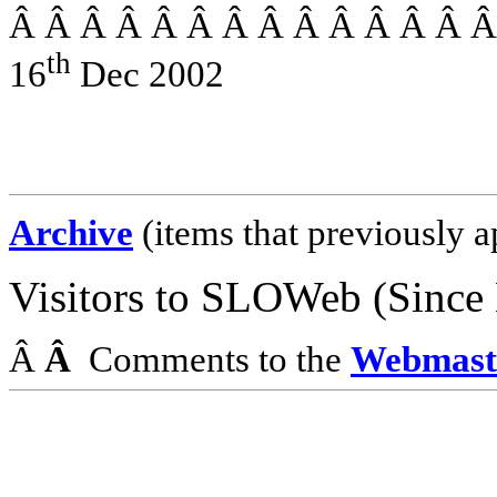
Â Â Â Â Â Â Â Â Â Â Â Â Â 
th
16
Dec 2002
Archive
(items that previously a
Visitors to
SLOWeb
(Since
Â
Â
Comments to the
Webmast